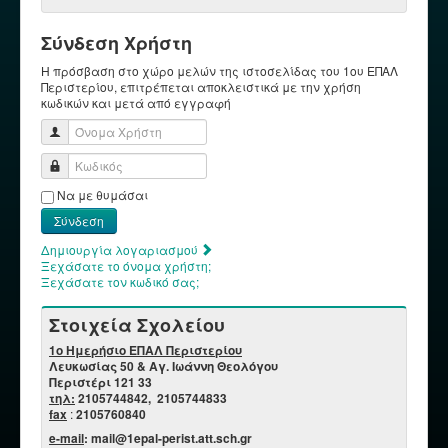
Σύνδεση Χρήστη
Η πρόσβαση στο χώρο μελών της ιστοσελίδας του 1ου ΕΠΑΛ
Περιστερίου, επιτρέπεται αποκλειστικά με την χρήση
κωδικών και μετά από εγγραφή
Όνομα Χρήστη
Κωδικός
Να με θυμάσαι
Σύνδεση
Δημιουργία λογαριασμού
Ξεχάσατε το όνομα χρήστη;
Ξεχάσατε τον κωδικό σας;
Στοιχεία Σχολείου
1o Ημερήσιο ΕΠΑΛ Περιστερίου
Λευκωσίας 50 & Αγ. Ιωάννη Θεολόγου
Περιστέρι 121 33
τηλ:
2105744842, 2105744833
fax
:
2105760840
e-mail
: mail@1epal-perist.att.sch.gr