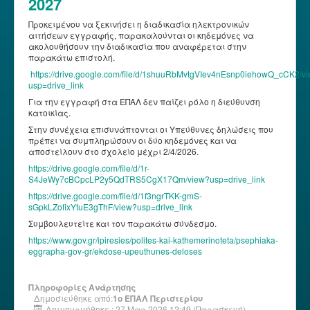
2027
Προκειμένου να ξεκινήσει η διαδικασία ηλεκτρονικών
αιτήσεων εγγραφής, παρακαλούνται οι κηδεμόνες να
ακολουθήσουν την διαδικασία που αναφέρεται στην
παρακάτω επιστολή.
https://drive.google.com/file/d/1shuuRbMvtgVIev4nEsnp0iehowQ_cCK2/v
usp=drive_link
Για την εγγραφή στα ΕΠΑΛ δεν παίζει ρόλο η διεύθυνση
κατοικίας.
Στην συνέχεια επισυνάπτονται οι Υπεύθυνες δηλώσεις που
πρέπει να συμπληρώσουν οι δύο κηδεμόνες και να
αποστείλουν στο σχολείο μέχρι 2/4/2026.
https://drive.google.com/file/d/1r-
S4JeWy7cBCpcLP2y5QdTRS5CgX17Qm/view?usp=drive_link
https://drive.google.com/file/d/1f3ngrTKK-gmS-
sGpkLZofixYtuE3gThF/view?usp=drive_link
Συμβουλευτείτε και τον παρακάτω σύνδεσμο.
https://www.gov.gr/ipiresies/polites-kai-kathemerinoteta/psephiaka-
eggrapha-gov-gr/ekdose-upeuthunes-deloses
Πληροφορίες Ανάρτησης
Δημοσιεύθηκε από:
1ο ΕΠΑΛ Περιστερίου
Δημιουργήθηκε : 27 Μαρ 2026 12:49 (Παρασκευή)