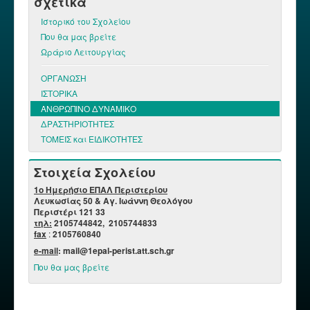
σχετικά
Ιστορικό του Σχολείου
Που θα μας βρείτε
Ωράριο Λειτουργίας
Διαχωριστής Κατηγορίας ΣΧΟΛΕΙΟ
ΟΡΓΑΝΩΣΗ
ΙΣΤΟΡΙΚΑ
ΑΝΘΡΩΠΙΝΟ ΔΥΝΑΜΙΚΟ
ΔΡΑΣΤΗΡΙΟΤΗΤΕΣ
ΤΟΜΕΙΣ και ΕΙΔΙΚΟΤΗΤΕΣ
Στοιχεία Σχολείου
1o Ημερήσιο ΕΠΑΛ Περιστερίου
Λευκωσίας 50 & Αγ. Ιωάννη Θεολόγου
Περιστέρι 121 33
τηλ:
2105744842, 2105744833
fax
:
2105760840
e-mail
: mail@1epal-perist.att.sch.gr
Που θα μας βρείτε